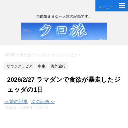
メニュー
自由気ままな一人旅の記録です。
HOME
>
海外旅行
>
中東
>
サウジアラビア
>
サウジアラビア
中東
海外旅行
2026/2/27 ラマダンで食欲が暴走したジ
ェッダの1日
<<前の記事
次の記事>>
更新日：
2026年4月27日