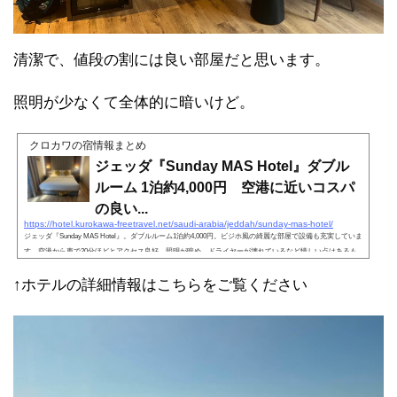
清潔で、値段の割には良い部屋だと思います。
照明が少なくて全体的に暗いけど。
クロカワの宿情報まとめ
ジェッダ『Sunday MAS Hotel』ダブル
ルーム 1泊約4,000円 空港に近いコスパ
の良い...
https://hotel.kurokawa-freetravel.net/saudi-arabia/jeddah/sunday-mas-hotel/
ジェッダ『Sunday MAS Hotel』。ダブルルーム1泊約4,000円。ビジホ風の綺麗な部屋で設備も充実していま
す。空港から車で20分ほどとアクセス良好。照明が暗め、ドライヤーが壊れているなど惜しい点はあるも
のの、価格を考えるとコスパの良いホテルです。おすすめ。
↑ホテルの詳細情報はこちらをご覧ください