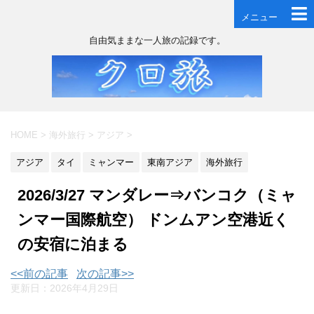
メニュー
自由気ままな一人旅の記録です。
HOME
>
海外旅行
>
アジア
>
アジア
タイ
ミャンマー
東南アジア
海外旅行
2026/3/27 マンダレー⇒バンコク（ミャ
ンマー国際航空） ドンムアン空港近く
の安宿に泊まる
<<前の記事
次の記事>>
更新日：
2026年4月29日