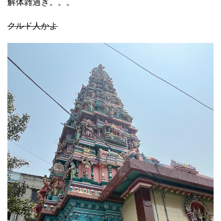
解体雑過ぎ。。。
クルド人かよ