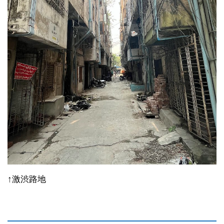
↑激渋路地