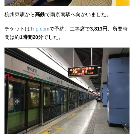
杭州東駅から
高鉄
で南京南駅へ向かいました。
チケットは
Trip.com
で予約。二等席で
3,813円
、所要時
間は約
1時間20分
でした。