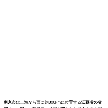
南京市
は上海から西に約300kmに位置する
江蘇省の省