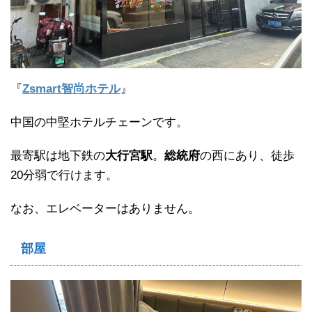
『
Zsmart智尚ホテル
』
中国の中堅ホテルチェーンです。
最寄駅は地下鉄の
大行宮駅
。
総統府
の西にあり、徒歩
20分弱で行けます。
なお、エレベーターはありません。
部屋