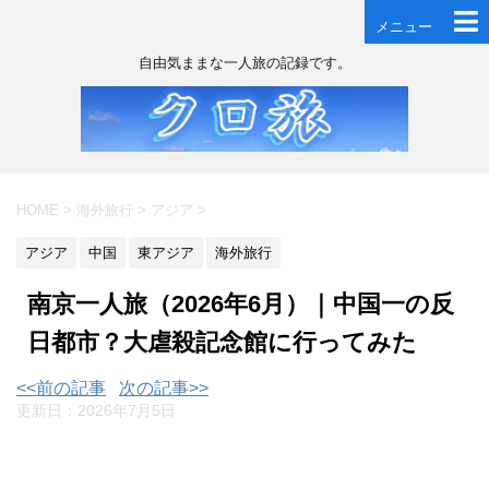
メニュー
自由気ままな一人旅の記録です。
HOME
>
海外旅行
>
アジア
>
アジア
中国
東アジア
海外旅行
南京一人旅（2026年6月）｜中国一の反
日都市？大虐殺記念館に行ってみた
<<前の記事
次の記事>>
更新日：
2026年7月5日