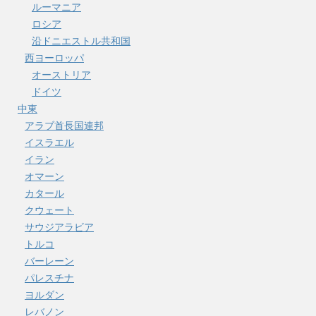
ルーマニア
ロシア
沿ドニエストル共和国
西ヨーロッパ
オーストリア
ドイツ
中東
アラブ首長国連邦
イスラエル
イラン
オマーン
カタール
クウェート
サウジアラビア
トルコ
バーレーン
パレスチナ
ヨルダン
レバノン