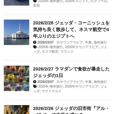
2026年-海外旅行
,
2026年エジプト
,
ルクソール
,
安宿
2026/2/28 ジェッダ・コーニッシュを
気持ち良く散歩して、ネスマ航空で4
年ぶりのエジプトへ
2026/03/07
-
サウジアラビア
,
中東
,
海外旅行
2026年-海外旅行
,
2026年サウジアラビア
,
ジェ
ッダ
,
ネスマ航空
,
ラウンジ
2026/2/27 ラマダンで食欲が暴走した
ジェッダの1日
2026/03/07
-
サウジアラビア
,
中東
,
海外旅行
2026年-海外旅行
,
2026年サウジアラビア
,
ジェ
ッダ
,
マクドナルド
2026/2/26 ジェッダの旧市街『アル・