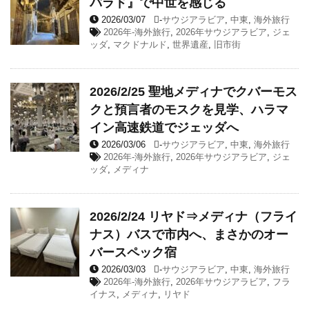
バラド』で中世を感じる
2026/03/07
-
サウジアラビア
,
中東
,
海外旅行
2026年-海外旅行
,
2026年サウジアラビア
,
ジェ
ッダ
,
マクドナルド
,
世界遺産
,
旧市街
2026/2/25 聖地メディナでクバーモス
クと預言者のモスクを見学、ハラマ
イン高速鉄道でジェッダへ
2026/03/06
-
サウジアラビア
,
中東
,
海外旅行
2026年-海外旅行
,
2026年サウジアラビア
,
ジェ
ッダ
,
メディナ
2026/2/24 リヤド⇒メディナ（フライ
ナス）バスで市内へ、まさかのオー
バースペック宿
2026/03/03
-
サウジアラビア
,
中東
,
海外旅行
2026年-海外旅行
,
2026年サウジアラビア
,
フラ
イナス
,
メディナ
,
リヤド