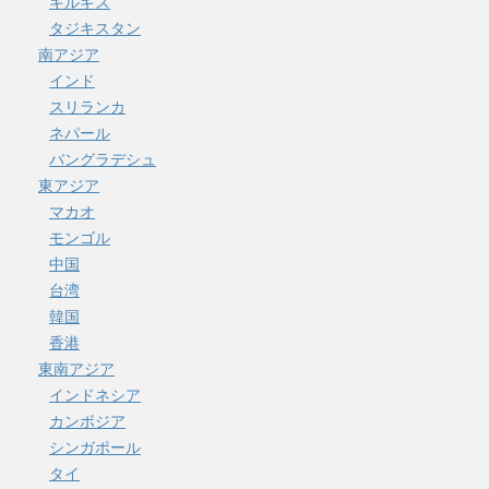
キルギス
タジキスタン
南アジア
インド
スリランカ
ネパール
バングラデシュ
東アジア
マカオ
モンゴル
中国
台湾
韓国
香港
東南アジア
インドネシア
カンボジア
シンガポール
タイ