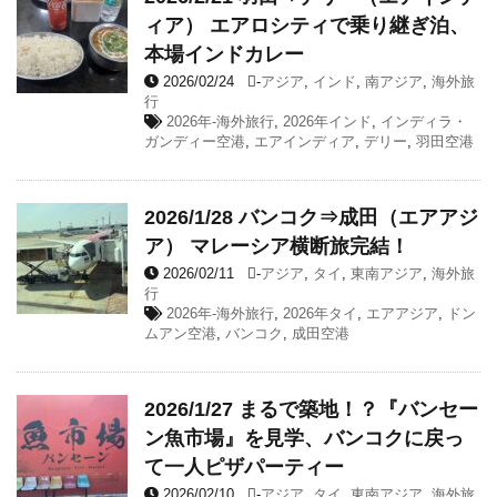
ィア） エアロシティで乗り継ぎ泊、
本場インドカレー
2026/02/24
-
アジア
,
インド
,
南アジア
,
海外旅
行
2026年-海外旅行
,
2026年インド
,
インディラ・
ガンディー空港
,
エアインディア
,
デリー
,
羽田空港
2026/1/28 バンコク⇒成田（エアアジ
ア） マレーシア横断旅完結！
2026/02/11
-
アジア
,
タイ
,
東南アジア
,
海外旅
行
2026年-海外旅行
,
2026年タイ
,
エアアジア
,
ドン
ムアン空港
,
バンコク
,
成田空港
2026/1/27 まるで築地！？『バンセー
ン魚市場』を見学、バンコクに戻っ
て一人ピザパーティー
2026/02/10
-
アジア
,
タイ
,
東南アジア
,
海外旅