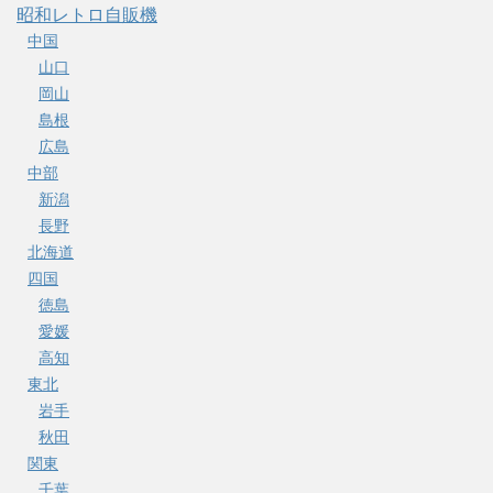
昭和レトロ自販機
中国
山口
岡山
島根
広島
中部
新潟
長野
北海道
四国
徳島
愛媛
高知
東北
岩手
秋田
関東
千葉