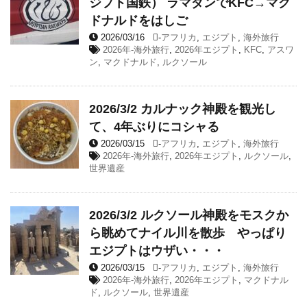
ジプト国鉄） ラマダンでKFC→マク
ドナルドをはしご
2026/03/16
-
アフリカ
,
エジプト
,
海外旅行
2026年-海外旅行
,
2026年エジプト
,
KFC
,
アスワ
ン
,
マクドナルド
,
ルクソール
2026/3/2 カルナック神殿を観光し
て、4年ぶりにコシャる
2026/03/15
-
アフリカ
,
エジプト
,
海外旅行
2026年-海外旅行
,
2026年エジプト
,
ルクソール
,
世界遺産
2026/3/2 ルクソール神殿をモスクか
ら眺めてナイル川を散歩 やっぱり
エジプトはウザい・・・
2026/03/15
-
アフリカ
,
エジプト
,
海外旅行
2026年-海外旅行
,
2026年エジプト
,
マクドナル
ド
,
ルクソール
,
世界遺産