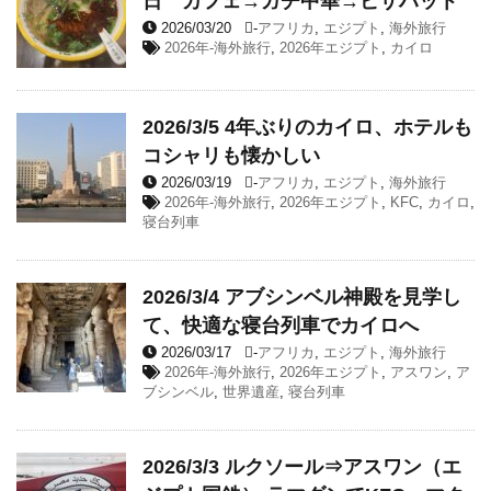
日 カフェ→ガチ中華→ピザハット
2026/03/20
-
アフリカ
,
エジプト
,
海外旅行
2026年-海外旅行
,
2026年エジプト
,
カイロ
2026/3/5 4年ぶりのカイロ、ホテルも
コシャリも懐かしい
2026/03/19
-
アフリカ
,
エジプト
,
海外旅行
2026年-海外旅行
,
2026年エジプト
,
KFC
,
カイロ
,
寝台列車
2026/3/4 アブシンベル神殿を見学し
て、快適な寝台列車でカイロへ
2026/03/17
-
アフリカ
,
エジプト
,
海外旅行
2026年-海外旅行
,
2026年エジプト
,
アスワン
,
ア
ブシンベル
,
世界遺産
,
寝台列車
2026/3/3 ルクソール⇒アスワン（エ