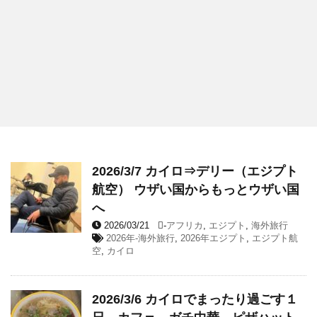
2026/3/7 カイロ⇒デリー（エジプト
航空） ウザい国からもっとウザい国
へ
2026/03/21
-
アフリカ
,
エジプト
,
海外旅行
2026年-海外旅行
,
2026年エジプト
,
エジプト航
空
,
カイロ
2026/3/6 カイロでまったり過ごす１