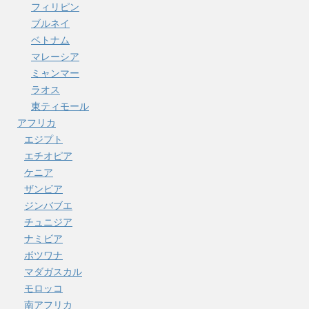
フィリピン
ブルネイ
ベトナム
マレーシア
ミャンマー
ラオス
東ティモール
アフリカ
エジプト
エチオピア
ケニア
ザンビア
ジンバブエ
チュニジア
ナミビア
ボツワナ
マダガスカル
モロッコ
南アフリカ