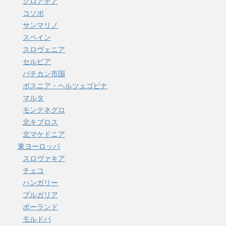
クロアチア
コソボ
サンマリノ
スペイン
スロヴェニア
セルビア
バチカン市国
ボスニア・ヘルツェゴビナ
マルタ
モンテネグロ
北キプロス
北マケドニア
東ヨーロッパ
スロヴァキア
チェコ
ハンガリー
ブルガリア
ポーランド
モルドバ