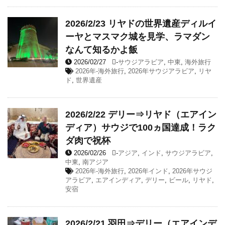
2026/2/23 リヤドの世界遺産ディルイ
ーヤとマスマク城を見学、ラマダン
なんて知るかよ飯
2026/02/27
-
サウジアラビア
,
中東
,
海外旅行
2026年-海外旅行
,
2026年サウジアラビア
,
リヤ
ド
,
世界遺産
2026/2/22 デリー⇒リヤド（エアイン
ディア）サウジで100ヵ国達成！ラク
ダ肉で祝杯
2026/02/26
-
アジア
,
インド
,
サウジアラビア
,
中東
,
南アジア
2026年-海外旅行
,
2026年インド
,
2026年サウジ
アラビア
,
エアインディア
,
デリー
,
ビール
,
リヤド
,
安宿
2026/2/21 羽田⇒デリー（エアインデ