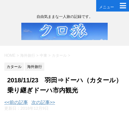
メニュー
自由気ままな一人旅の記録です。
HOME
>
海外旅行
>
中東
>
カタール
>
カタール
海外旅行
2018/11/23 羽田⇒ドーハ（カタール）
乗り継ぎドーハ市内観光
<<前の記事
次の記事>>
更新日：
2018年12月9日