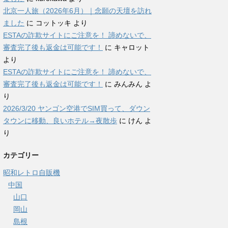
北京一人旅（2026年6月）｜念願の天壇を訪れ
ました
に
コットッキ
より
ESTAの詐欺サイトにご注意を！ 諦めないで、
審査完了後も返金は可能です！
に
キャロット
より
ESTAの詐欺サイトにご注意を！ 諦めないで、
審査完了後も返金は可能です！
に
みんみん
よ
り
2026/3/20 ヤンゴン空港でSIM買って、ダウン
タウンに移動、良いホテル→夜散歩
に
けん
よ
り
カテゴリー
昭和レトロ自販機
中国
山口
岡山
島根