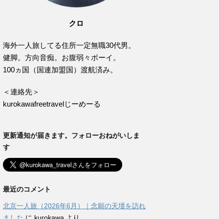
クロ
海外一人旅してる住所一定無職30代男。
健脚。方向音痴。お腹弱々ボーイ。
100ヵ国（国連加盟国）渡航済み。
＜連絡先＞
kurokawafreetravelじーめーる
更新通知が届きます。フォローおねがいしま
す
最近のコメント
北京一人旅（2026年6月）｜念願の天壇を訪れ
ました
に
kurokawa
より