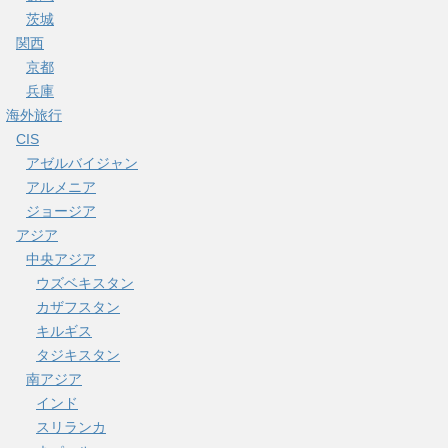
茨城
関西
京都
兵庫
海外旅行
CIS
アゼルバイジャン
アルメニア
ジョージア
アジア
中央アジア
ウズベキスタン
カザフスタン
キルギス
タジキスタン
南アジア
インド
スリランカ