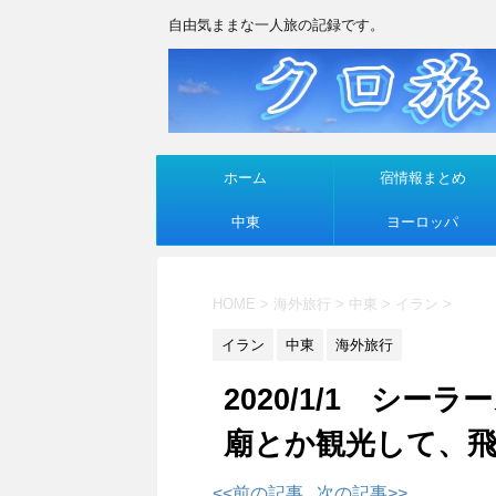
自由気ままな一人旅の記録です。
ホーム
宿情報まとめ
中東
ヨーロッパ
HOME
>
海外旅行
>
中東
>
イラン
>
イラン
中東
海外旅行
2020/1/1 シ
廟とか観光して、
<<前の記事
次の記事>>