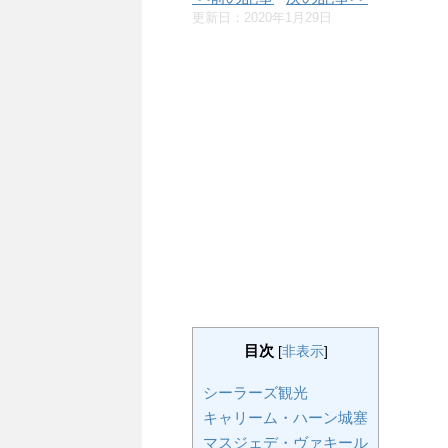
更新日：
2020年1月29日
目次
[
非表示
]
シーラーズ観光
キャリーム・ハーン城塞
マスジェデ・ヴァキール