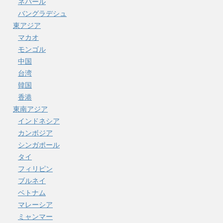
ネパール
バングラデシュ
東アジア
マカオ
モンゴル
中国
台湾
韓国
香港
東南アジア
インドネシア
カンボジア
シンガポール
タイ
フィリピン
ブルネイ
ベトナム
マレーシア
ミャンマー