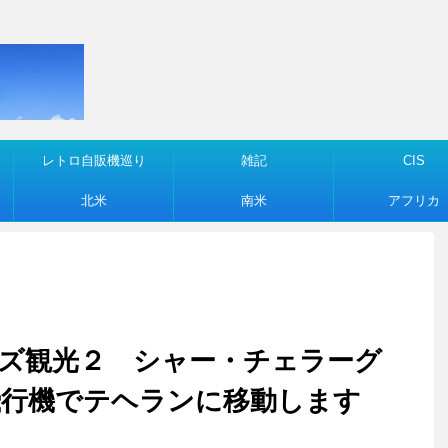
レトロ自販機巡り
雑記
CIS
北米
南米
アフリカ
ーラーズ観光２ シャー・チェラーグ
飛行機でテヘランに移動します