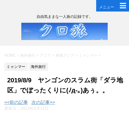
メニュー
自由気ままな一人旅の記録です。
HOME
>
海外旅行
>
アジア
>
東南アジア
>
ミャンマー
>
ミャンマー
海外旅行
2019/8/9 ヤンゴンのスラム街「ダラ地
区」でぼったくりに(ﾉд-｡)あぅ。。
<<前の記事
次の記事>>
更新日：
2023年2月12日