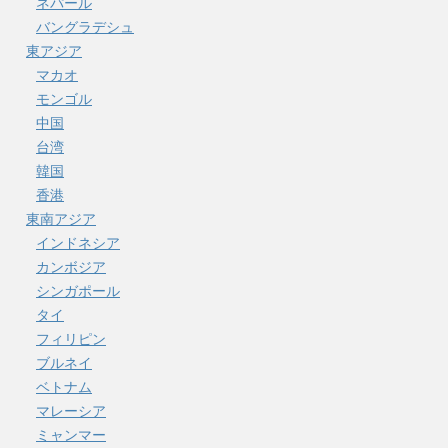
ネパール
バングラデシュ
東アジア
マカオ
モンゴル
中国
台湾
韓国
香港
東南アジア
インドネシア
カンボジア
シンガポール
タイ
フィリピン
ブルネイ
ベトナム
マレーシア
ミャンマー