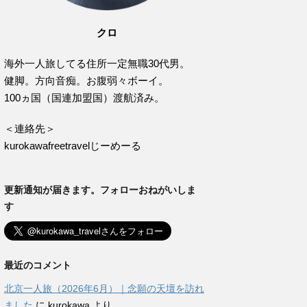
クロ
海外一人旅してる住所一定無職30代男。
健脚。方向音痴。お腹弱々ボーイ。
100ヵ国（国連加盟国）渡航済み。
＜連絡先＞
kurokawafreetravelじーめーる
更新通知が届きます。フォローおねがいしま
す
最近のコメント
北京一人旅（2026年6月）｜念願の天壇を訪れ
ました
に
kurokawa
より