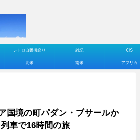
レトロ自販機巡り
雑記
CIS
北米
南米
アフリカ
マレーシア国境の町パダン・ブサールか
列車で16時間の旅