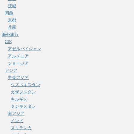
茨城
関西
京都
兵庫
海外旅行
CIS
アゼルバイジャン
アルメニア
ジョージア
アジア
中央アジア
ウズベキスタン
カザフスタン
キルギス
タジキスタン
南アジア
インド
スリランカ