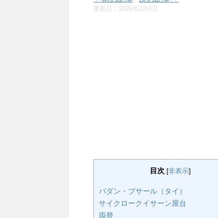
更新日：
2026年2月8日
目次
[
非表示
]
パダン・ブサール（タイ）
サイクロークイサーン屋台
両替