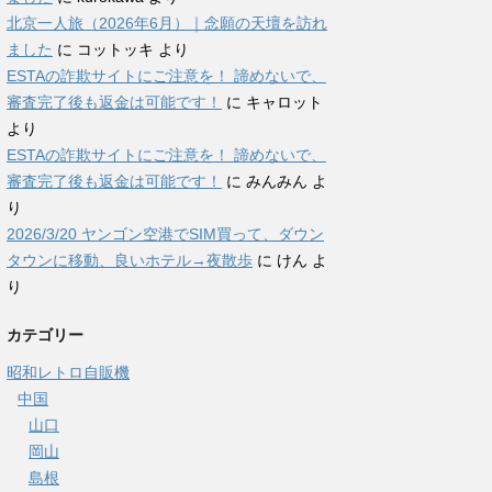
北京一人旅（2026年6月）｜念願の天壇を訪れ
ました
に
コットッキ
より
ESTAの詐欺サイトにご注意を！ 諦めないで、
審査完了後も返金は可能です！
に
キャロット
より
ESTAの詐欺サイトにご注意を！ 諦めないで、
審査完了後も返金は可能です！
に
みんみん
よ
り
2026/3/20 ヤンゴン空港でSIM買って、ダウン
タウンに移動、良いホテル→夜散歩
に
けん
よ
り
カテゴリー
昭和レトロ自販機
中国
山口
岡山
島根