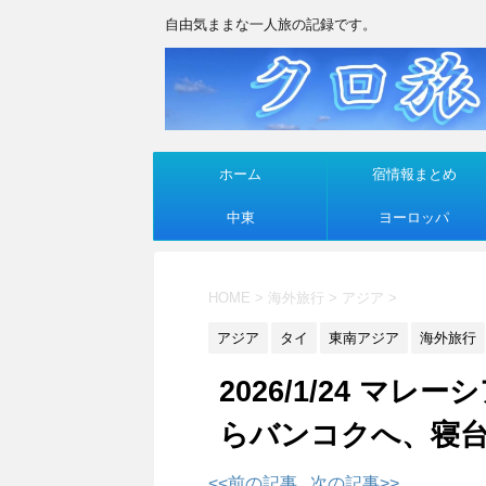
自由気ままな一人旅の記録です。
ホーム
宿情報まとめ
中東
ヨーロッパ
HOME
>
海外旅行
>
アジア
>
アジア
タイ
東南アジア
海外旅行
2026/1/24 
らバンコクへ、寝台
<<前の記事
次の記事>>