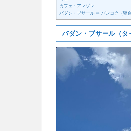
カフェ・アマゾン
パダン・ブサール ⇒ バンコク（寝
パダン・ブサール（タ