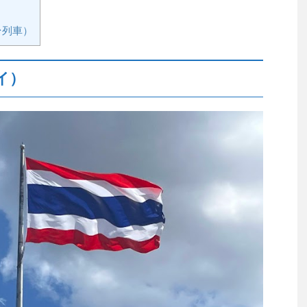
台列車）
イ）