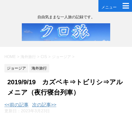
メニュー
自由気ままな一人旅の記録です。
HOME
>
海外旅行
>
CIS
>
ジョージア
>
ジョージア
海外旅行
2019/9/19 カズベキ⇒トビリシ⇒アル
メニア（夜行寝台列車）
<<前の記事
次の記事>>
更新日：
2023年3月23日