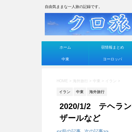
自由気ままな一人旅の記録です。
ホーム
宿情報まとめ
中東
ヨーロッパ
HOME
>
海外旅行
>
中東
>
イラン
>
イラン
中東
海外旅行
2020/1/2 テ
ザールなど
<<前の記事
次の記事>>