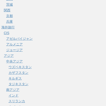
茨城
関西
京都
兵庫
海外旅行
CIS
アゼルバイジャン
アルメニア
ジョージア
アジア
中央アジア
ウズベキスタン
カザフスタン
キルギス
タジキスタン
南アジア
インド
スリランカ