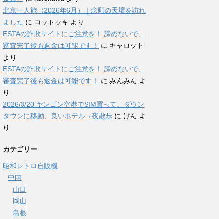
北京一人旅（2026年6月）｜念願の天壇を訪れ
ました
に
コットッキ
より
ESTAの詐欺サイトにご注意を！ 諦めないで、
審査完了後も返金は可能です！
に
キャロット
より
ESTAの詐欺サイトにご注意を！ 諦めないで、
審査完了後も返金は可能です！
に
みんみん
よ
り
2026/3/20 ヤンゴン空港でSIM買って、ダウン
タウンに移動、良いホテル→夜散歩
に
けん
よ
り
カテゴリー
昭和レトロ自販機
中国
山口
岡山
島根