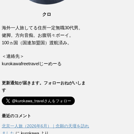
クロ
海外一人旅してる住所一定無職30代男。
健脚。方向音痴。お腹弱々ボーイ。
100ヵ国（国連加盟国）渡航済み。
＜連絡先＞
kurokawafreetravelじーめーる
更新通知が届きます。フォローおねがいしま
す
最近のコメント
北京一人旅（2026年6月）｜念願の天壇を訪れ
ました
に
kurokawa
より