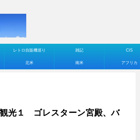
レトロ自販機巡り
雑記
CIS
北米
南米
アフリカ
ヘラン観光１ ゴレスターン宮殿、バ