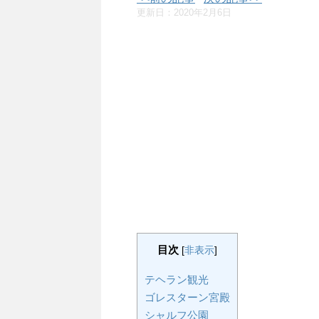
更新日：
2020年2月6日
目次
[
非表示
]
テヘラン観光
ゴレスターン宮殿
シャルフ公園