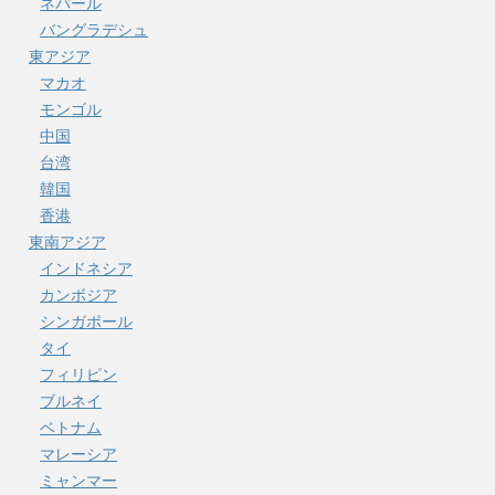
ネパール
バングラデシュ
東アジア
マカオ
モンゴル
中国
台湾
韓国
香港
東南アジア
インドネシア
カンボジア
シンガポール
タイ
フィリピン
ブルネイ
ベトナム
マレーシア
ミャンマー