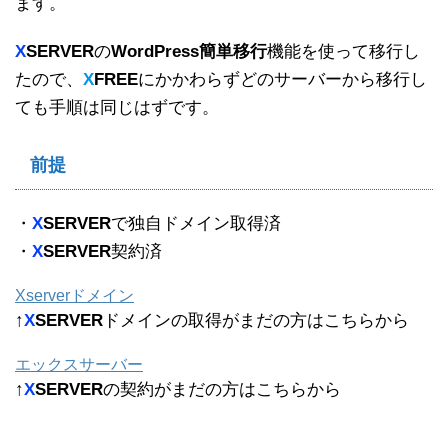
ます。
X
SERVER
の
WordPress簡単移行
機能を使って移行し
たので、
X
FREE
にかかわらずどのサーバーから移行し
ても手順は同じはずです。
前提
・
X
SERVER
で独自ドメイン取得済
・
X
SERVER
契約済
Xserverドメイン
↑
X
SERVER
ドメインの取得がまだの方はこちらから
エックスサーバー
↑
X
SERVER
の契約がまだの方はこちらから