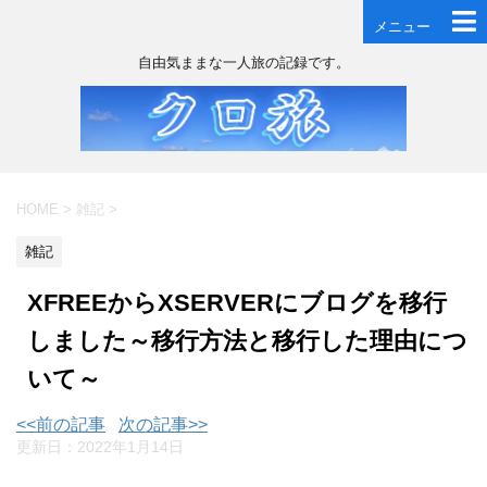
メニュー
自由気ままな一人旅の記録です。
HOME
>
雑記
>
雑記
XFREEからXSERVERにブログを移行
しました～移行方法と移行した理由につ
いて～
<<前の記事
次の記事>>
更新日：
2022年1月14日