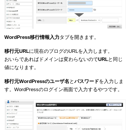
WordPress移行情報入力
タブを開きます。
移行元URL
に現在のブログのURLを入力します。
おいらであればドメインは変わらないので
URL
と同じ
値になります。
移行元WordPressのユーザ名
と
パスワード
を入力しま
す。WordPressのログイン画面で入力するやつです。