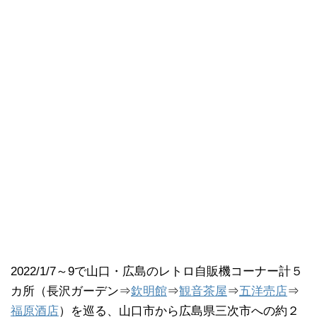
2022/1/7～9で山口・広島のレトロ自販機コーナー計５
カ所（長沢ガーデン⇒
欽明館
⇒
観音茶屋
⇒
五洋売店
⇒
福原酒店
）を巡る、山口市から広島県三次市への約２