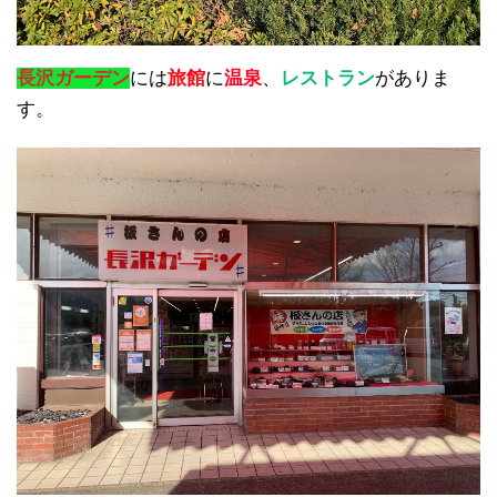
長沢ガーデン
には
旅館
に
温泉
、
レストラン
がありま
す。