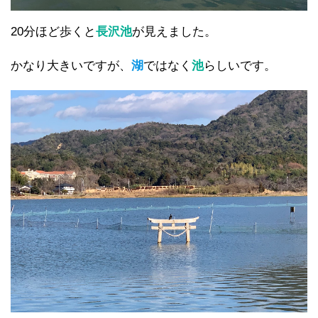
20分ほど歩くと
長沢池
が見えました。
かなり大きいですが、
湖
ではなく
池
らしいです。