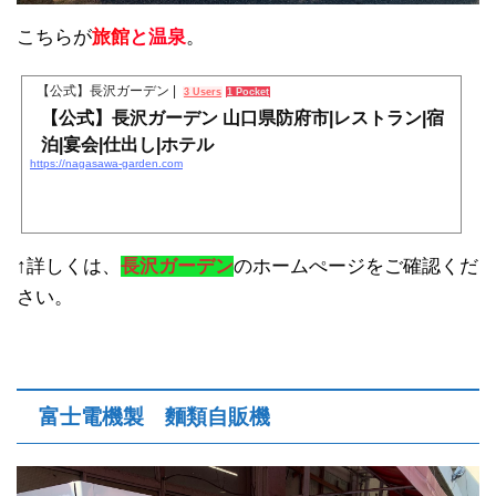
こちらが
旅館
と温泉
。
【公式】長沢ガーデン |
3 Users
1 Pocket
【公式】長沢ガーデン 山口県防府市|レストラン|宿
泊|宴会|仕出し|ホテル
https://nagasawa-garden.com
↑詳しくは、
長沢ガーデン
のホームぺージをご確認くだ
さい。
富士電機製 麵類自販機