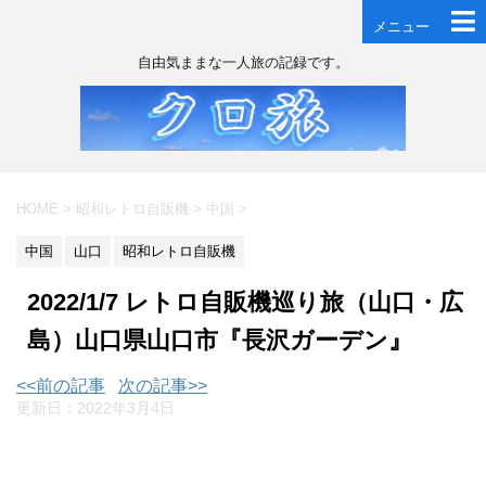
メニュー
自由気ままな一人旅の記録です。
HOME
>
昭和レトロ自販機
>
中国
>
中国
山口
昭和レトロ自販機
2022/1/7 レトロ自販機巡り旅（山口・広
島）山口県山口市『長沢ガーデン』
<<前の記事
次の記事>>
更新日：
2022年3月4日