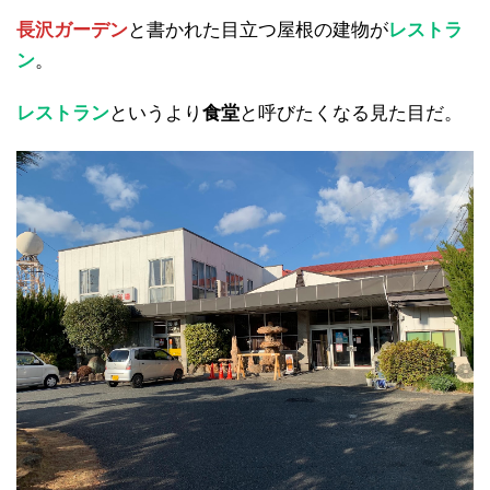
長沢ガーデン
と書かれた目立つ屋根の建物が
レストラ
ン
。
レストラン
というより
食堂
と呼びたくなる見た目だ。