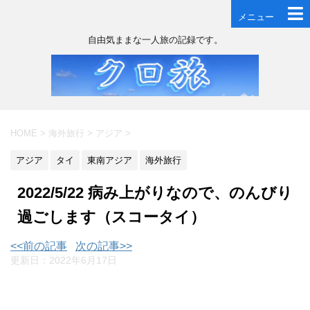
メニュー
自由気ままな一人旅の記録です。
HOME
>
海外旅行
>
アジア
>
アジア
タイ
東南アジア
海外旅行
2022/5/22 病み上がりなので、のんびり
過ごします（スコータイ）
<<前の記事
次の記事>>
更新日：
2022年6月17日