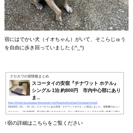
宿にはでかい犬（イオちゃん）がいて、そこらじゅう
を自由に歩き回っていました (;^_^)
クロカワの宿情報まとめ
スコータイの安宿『チナワット ホテル』
シングル 1泊 約800円 市内中心部にあり
ま...
http://hotel.kurokawa-freetravel.net/thai/sukhothai/chinawat-hotel/
2022/5/22（日）～24（火）スコータイにある安宿「チナワットホテル」に宿泊しました。扇風機のみシン
グルルーム、1泊 約800円。町の中心部にあるホテルで、近くに屋台がたくさんでるので安い食事には困り
ません。シングル、朝食付きでこの値段はコスパ高いと思います。
↑宿の詳細はこちらをご覧ください