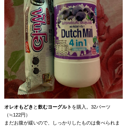
オレオもどき
と
飲むヨーグルト
を購入。32バーツ
（≒122円）
まだお腹が緩いので、しっかりしたものは食べられま