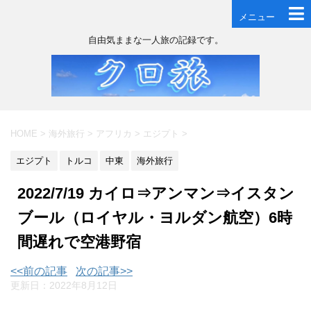
メニュー
自由気ままな一人旅の記録です。
HOME
>
海外旅行
>
アフリカ
>
エジプト
>
エジプト
トルコ
中東
海外旅行
2022/7/19 カイロ⇒アンマン⇒イスタン
ブール（ロイヤル・ヨルダン航空）6時
間遅れで空港野宿
<<前の記事
次の記事>>
更新日：
2022年8月12日