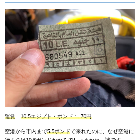
運賃
10.5エジプト・ポンド ≒ 70円
空港から市内まで
5.5ポンド
で来れたのに、なぜ空港に