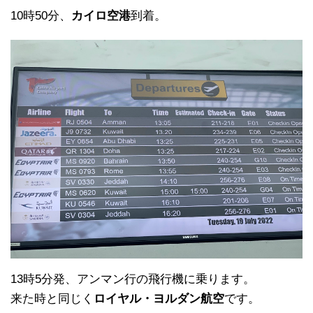
10時50分、
カイロ空港
到着。
13時5分発、アンマン行の飛行機に乗ります。
来た時と同じく
ロイヤル・ヨルダン航空
です。