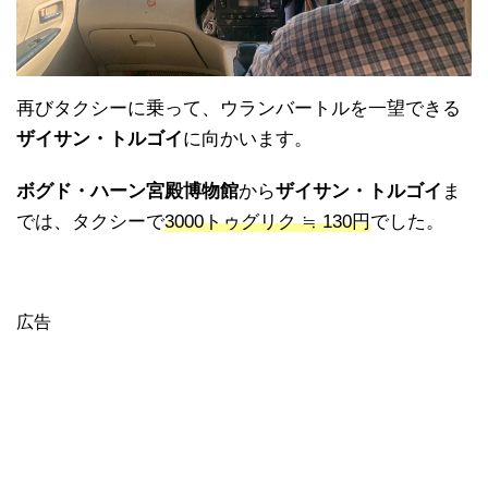
再びタクシーに乗って、ウランバートルを一望できる
ザイサン・トルゴイ
に向かいます。
ボグド・ハーン宮殿博物館
から
ザイサン・トルゴイ
ま
では、タクシーで
3000トゥグリク ≒ 130円
でした。
広告