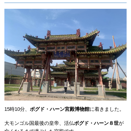
15時10分、
ボグド・ハーン宮殿博物館
に着きました。
大モンゴル国最後の皇帝、活仏
ボグド・ハーン８世
が