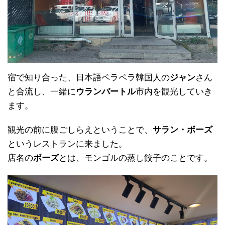
宿で知り合った、日本語ペラペラ韓国人の
ジャン
さん
と合流し、一緒に
ウランバートル
市内を観光していき
ます。
観光の前に腹ごしらえということで、
サラン・ボーズ
というレストランに来ました。
店名の
ボーズ
とは、モンゴルの蒸し餃子のことです。