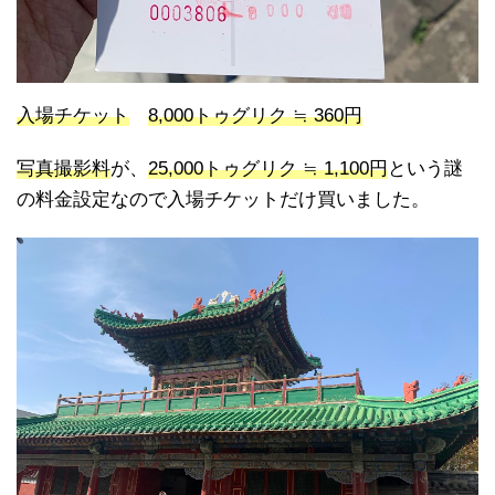
入場チケット
8,000トゥグリク ≒ 360円
写真撮影料
が、
25,000
トゥグリク
≒
1,100
円
という謎
の料金設定なので入場チケットだけ買いました。