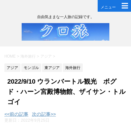
メニュー
自由気ままな一人旅の記録です。
HOME
>
海外旅行
>
アジア
>
アジア
モンゴル
東アジア
海外旅行
2022/9/10 ウランバートル観光 ボグ
ド・ハーン宮殿博物館、ザイサン・トル
ゴイ
<<前の記事
次の記事>>
更新日：
2022年9月25日