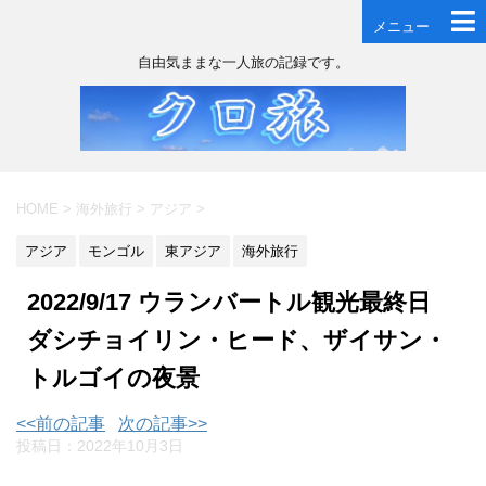
メニュー
自由気ままな一人旅の記録です。
HOME
>
海外旅行
>
アジア
>
アジア
モンゴル
東アジア
海外旅行
2022/9/17 ウランバートル観光最終日
ダシチョイリン・ヒード、ザイサン・
トルゴイの夜景
<<前の記事
次の記事>>
投稿日：
2022年10月3日