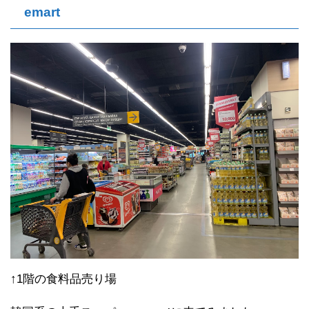
emart
↑1階の食料品売り場