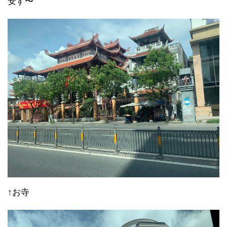
安す〜
↑お寺