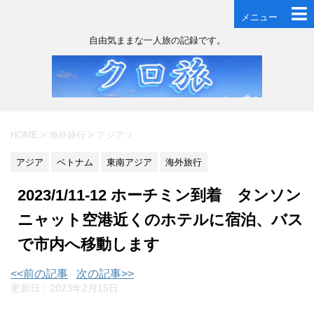
メニュー
自由気ままな一人旅の記録です。
HOME
>
海外旅行
>
アジア
>
アジア
ベトナム
東南アジア
海外旅行
2023/1/11-12 ホーチミン到着 タンソン
ニャット空港近くのホテルに宿泊、バス
で市内へ移動します
<<前の記事
次の記事>>
更新日：
2023年2月15日