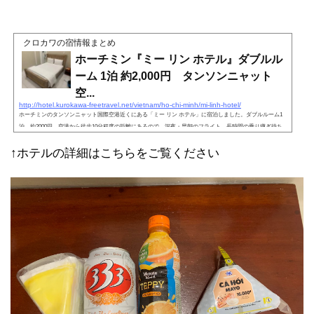
クロカワの宿情報まとめ
ホーチミン『ミー リン ホテル』ダブルル
ーム 1泊 約2,000円 タンソンニャット
空...
http://hotel.kurokawa-freetravel.net/vietnam/ho-chi-minh/mi-linh-hotel/
ホーチミンのタンソンニャット国際空港近くにある「ミー リン ホテル」に宿泊しました。ダブルルーム1
泊、約2000円。空港から徒歩10分程度の距離にあるので、深夜・早朝のフライト、長時間の乗り継ぎ待ち
の利用に便利です。価格に見合った価値はあると思います。
↑ホテルの詳細はこちらをご覧ください