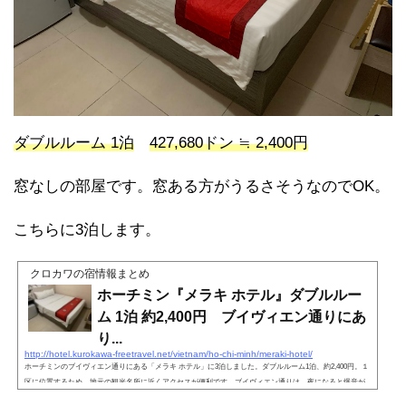
ダブルルーム 1泊
427,680ドン ≒ 2,400円
窓なしの部屋です。窓ある方がうるさそうなのでOK。
こちらに3泊します。
クロカワの宿情報まとめ
ホーチミン『メラキ ホテル』ダブルルー
ム 1泊 約2,400円 ブイヴィエン通りにあ
り...
http://hotel.kurokawa-freetravel.net/vietnam/ho-chi-minh/meraki-hotel/
ホーチミンのブイヴィエン通りにある「メラキ ホテル」に3泊しました。ダブルルーム1泊、約2,400円。１
区に位置するため、地元の観光名所に近くアクセスが便利です。ブイヴィエン通りは、夜になると爆音が
流れるので、部屋の中にも重低音が響き渡ります。静かに過ごしたい人には向きません。