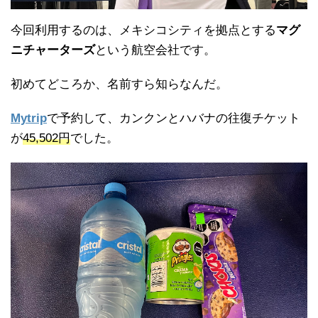
今回利用するのは、メキシコシティを拠点とする
マグ
ニチャーターズ
という航空会社です。
初めてどころか、名前すら知らなんだ。
Mytrip
で予約して、カンクンとハバナの往復チケット
が
45,502円
でした。