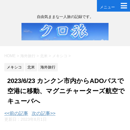
メニュー
自由気ままな一人旅の記録です。
HOME
>
海外旅行
>
北米
>
メキシコ
>
メキシコ
北米
海外旅行
2023/6/23 カンクン市内からADOバスで
空港に移動、マグニチャーターズ航空で
キューバへ
<<前の記事
次の記事>>
更新日：
2023年8月1日