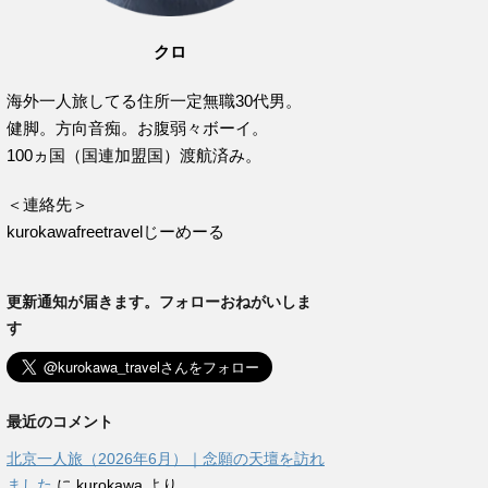
クロ
海外一人旅してる住所一定無職30代男。
健脚。方向音痴。お腹弱々ボーイ。
100ヵ国（国連加盟国）渡航済み。
＜連絡先＞
kurokawafreetravelじーめーる
更新通知が届きます。フォローおねがいしま
す
最近のコメント
北京一人旅（2026年6月）｜念願の天壇を訪れ
ました
に
kurokawa
より