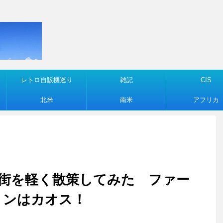
レトロ自販機巡り
雑記
CIS
北米
南米
アフリカ
ハバナの街を軽く散策してみた ファー
ョンはカオス！