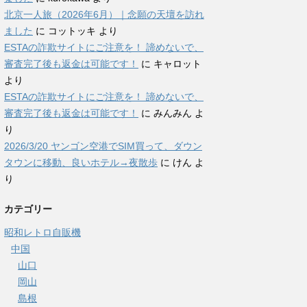
北京一人旅（2026年6月）｜念願の天壇を訪れ
ました
に
コットッキ
より
ESTAの詐欺サイトにご注意を！ 諦めないで、
審査完了後も返金は可能です！
に
キャロット
より
ESTAの詐欺サイトにご注意を！ 諦めないで、
審査完了後も返金は可能です！
に
みんみん
よ
り
2026/3/20 ヤンゴン空港でSIM買って、ダウン
タウンに移動、良いホテル→夜散歩
に
けん
よ
り
カテゴリー
昭和レトロ自販機
中国
山口
岡山
島根