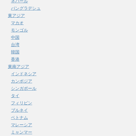
ネパール
バングラデシュ
東アジア
マカオ
モンゴル
中国
台湾
韓国
香港
東南アジア
インドネシア
カンボジア
シンガポール
タイ
フィリピン
ブルネイ
ベトナム
マレーシア
ミャンマー