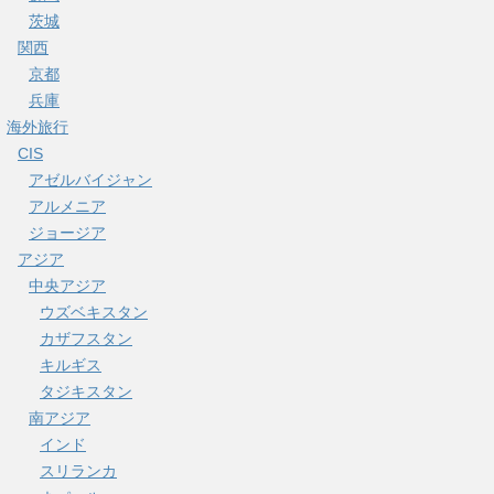
茨城
関西
京都
兵庫
海外旅行
CIS
アゼルバイジャン
アルメニア
ジョージア
アジア
中央アジア
ウズベキスタン
カザフスタン
キルギス
タジキスタン
南アジア
インド
スリランカ