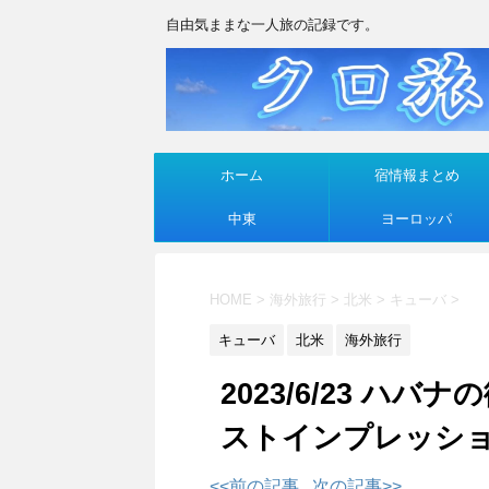
自由気ままな一人旅の記録です。
ホーム
宿情報まとめ
中東
ヨーロッパ
HOME
>
海外旅行
>
北米
>
キューバ
>
キューバ
北米
海外旅行
2023/6/23 
ストインプレッシ
<<前の記事
次の記事>>