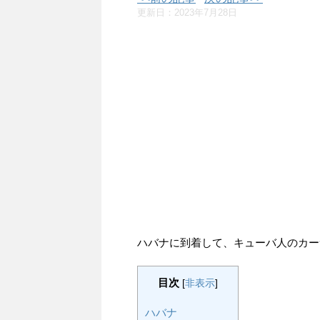
更新日：
2023年7月28日
ハバナに到着して、キューバ人のカー
目次
[
非表示
]
ハバナ