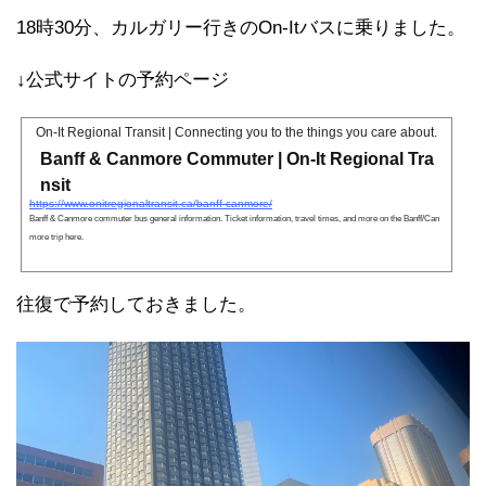
18時30分、カルガリー行きのOn-Itバスに乗りました。
↓公式サイトの予約ページ
On-It Regional Transit | Connecting you to the things you care about.
5 Pocke
Banff & Canmore Commuter | On-It Regional Tra
nsit
https://www.onitregionaltransit.ca/banff-canmore/
Banff & Canmore commuter bus general information. Ticket information, travel times, and more on the Banff/Can
more trip here.
往復で予約しておきました。