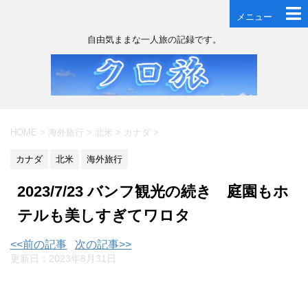
メニュー
自由気ままな一人旅の記録です。
HOME
>
海外旅行
>
北米
>
カナダ
>
カナダ
北米
海外旅行
2023/7/23 バンフ観光の続き 庭園もホ
テルも美しすぎてワロタ
<<前の記事
次の記事>>
更新日：
2023年8月31日