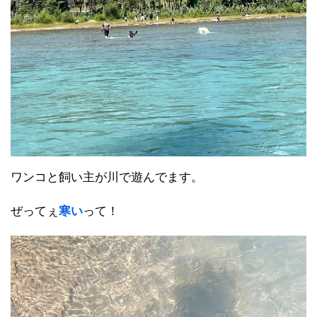
ワンコと飼い主が川で遊んでます。
ぜってぇ
寒い
って！