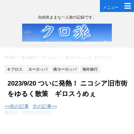
メニュー
自由気ままな一人旅の記録です。
HOME
>
海外旅行
>
ヨーロッパ
>
南ヨーロッパ
>
キプロス
>
キプロス
ヨーロッパ
南ヨーロッパ
海外旅行
2023/9/20 ついに発熱！ ニコシア旧市街
をゆるく散策 ギロスうめぇ
<<前の記事
次の記事>>
更新日：
2023年10月2日