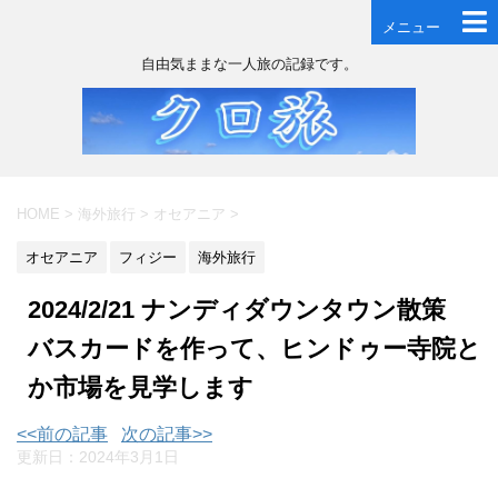
メニュー
自由気ままな一人旅の記録です。
HOME
>
海外旅行
>
オセアニア
>
オセアニア
フィジー
海外旅行
2024/2/21 ナンディダウンタウン散策
バスカードを作って、ヒンドゥー寺院と
か市場を見学します
<<前の記事
次の記事>>
更新日：
2024年3月1日