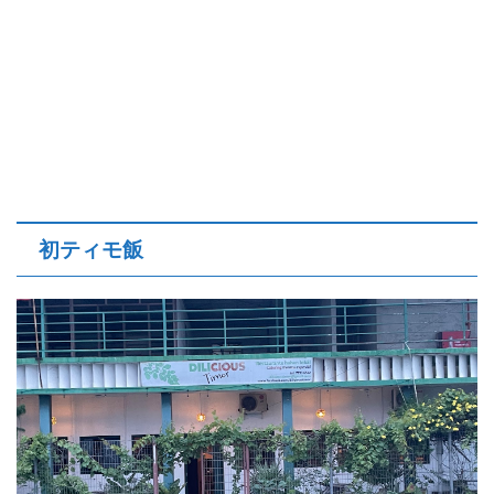
初ティモ飯