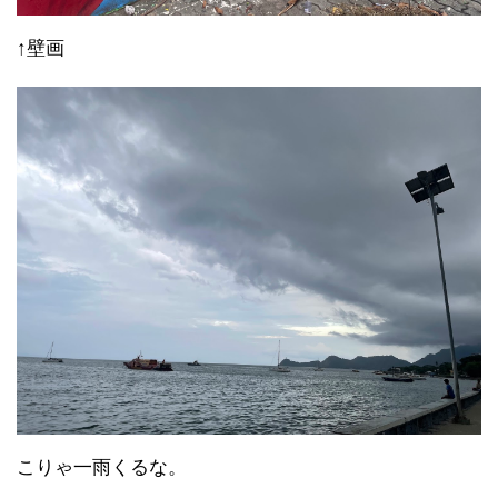
↑壁画
こりゃ一雨くるな。