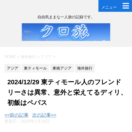
メニュー
自由気ままな一人旅の記録です。
HOME
>
海外旅行
>
アジア
>
アジア
東ティモール
東南アジア
海外旅行
2024/12/29 東ティモール人のフレンド
リーさは異常、意外と栄えてるディリ、
初飯はペパス
<<前の記事
次の記事>>
更新日：
2025年1月18日