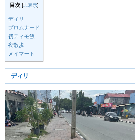
目次
[
非表示
]
ディリ
プロムナード
初ティモ飯
夜散歩
メイマート
ディリ