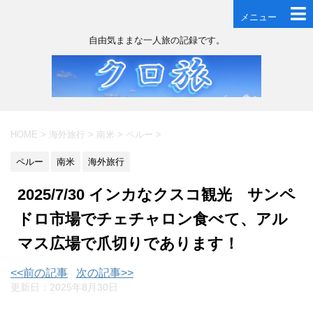
メニュー
自由気ままな一人旅の記録です。
HOME
>
海外旅行
>
南米
>
ペルー
>
ペルー
南米
海外旅行
2025/7/30 インカなクスコ観光 サンペ
ドロ市場でチェチャロン食べて、アル
マス広場で爪切りであります！
<<前の記事
次の記事>>
更新日：
2025年8月30日