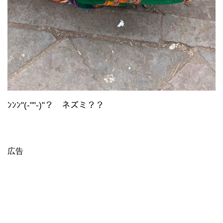
ﾝﾝﾝ"(-""-)"？ ネズミ？？
広告