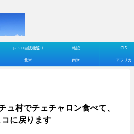
レトロ自販機巡り
雑記
CIS
北米
南米
アフリカ
マチュピチュ村でチェチャロン食べて、
スコに戻ります