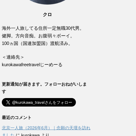
クロ
海外一人旅してる住所一定無職30代男。
健脚。方向音痴。お腹弱々ボーイ。
100ヵ国（国連加盟国）渡航済み。
＜連絡先＞
kurokawafreetravelじーめーる
更新通知が届きます。フォローおねがいしま
す
最近のコメント
北京一人旅（2026年6月）｜念願の天壇を訪れ
ました
に
kurokawa
より