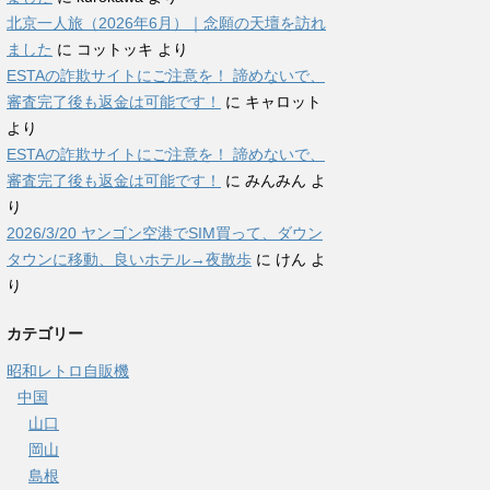
北京一人旅（2026年6月）｜念願の天壇を訪れ
ました
に
コットッキ
より
ESTAの詐欺サイトにご注意を！ 諦めないで、
審査完了後も返金は可能です！
に
キャロット
より
ESTAの詐欺サイトにご注意を！ 諦めないで、
審査完了後も返金は可能です！
に
みんみん
よ
り
2026/3/20 ヤンゴン空港でSIM買って、ダウン
タウンに移動、良いホテル→夜散歩
に
けん
よ
り
カテゴリー
昭和レトロ自販機
中国
山口
岡山
島根