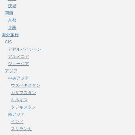
茨城
関西
京都
兵庫
海外旅行
CIS
アゼルバイジャン
アルメニア
ジョージア
アジア
中央アジア
ウズベキスタン
カザフスタン
キルギス
タジキスタン
南アジア
インド
スリランカ