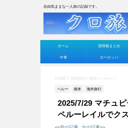
自由気ままな一人旅の記録です。
ホーム
宿情報まとめ
中東
ヨーロッパ
HOME
>
海外旅行
>
南米
>
ペルー
>
ペルー
南米
海外旅行
2025/7/29 
ペルーレイルでク
<<前の記事
次の記事>>