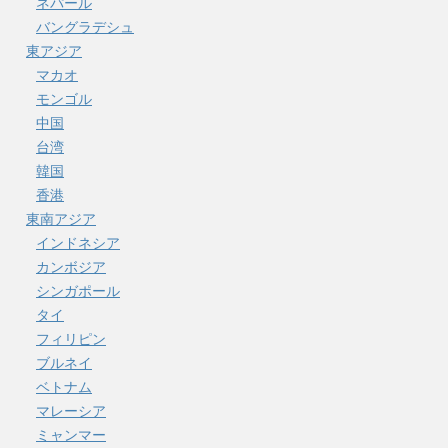
ネパール
バングラデシュ
東アジア
マカオ
モンゴル
中国
台湾
韓国
香港
東南アジア
インドネシア
カンボジア
シンガポール
タイ
フィリピン
ブルネイ
ベトナム
マレーシア
ミャンマー