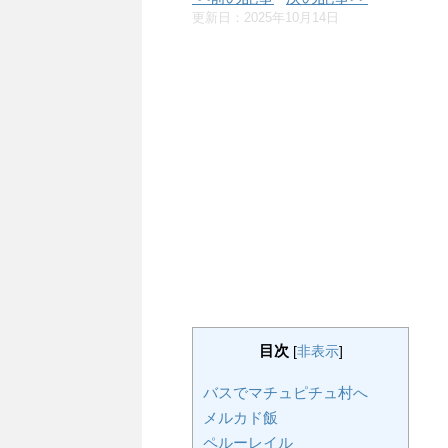
更新日：
2025年10月14日
目次
[
非表示
]
バスでマチュピチュ村へ
メルカド飯
ペルーレイル