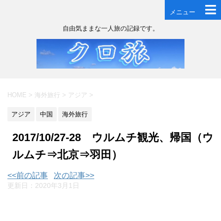
メニュー
自由気ままな一人旅の記録です。
HOME
>
海外旅行
>
アジア
>
アジア
中国
海外旅行
2017/10/27-28 ウルムチ観光、帰国（ウ
ルムチ⇒北京⇒羽田）
<<前の記事
次の記事>>
更新日：
2020年3月1日