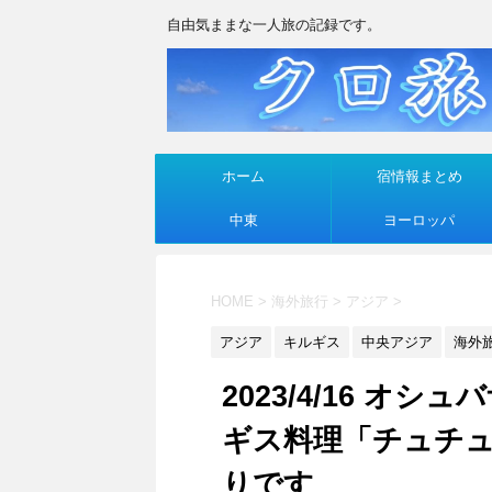
自由気ままな一人旅の記録です。
ホーム
宿情報まとめ
中東
ヨーロッパ
HOME
>
海外旅行
>
アジア
>
アジア
キルギス
中央アジア
海外
2023/4/16 
ギス料理「チュチ
りです