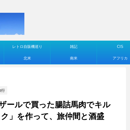
レトロ自販機巡り
雑記
CIS
北米
南米
アフリカ
旅行
オシュバザールで買った腸詰馬肉でキル
ュク」を作って、旅仲間と酒盛