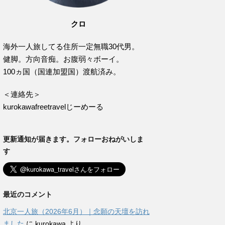
クロ
海外一人旅してる住所一定無職30代男。
健脚。方向音痴。お腹弱々ボーイ。
100ヵ国（国連加盟国）渡航済み。
＜連絡先＞
kurokawafreetravelじーめーる
更新通知が届きます。フォローおねがいしま
す
最近のコメント
北京一人旅（2026年6月）｜念願の天壇を訪れ
ました
に
kurokawa
より