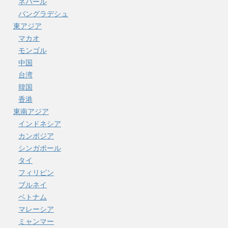
ネパール
バングラデシュ
東アジア
マカオ
モンゴル
中国
台湾
韓国
香港
東南アジア
インドネシア
カンボジア
シンガポール
タイ
フィリピン
ブルネイ
ベトナム
マレーシア
ミャンマー