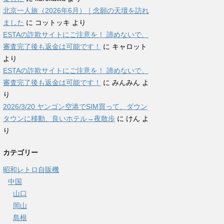
北京一人旅（2026年6月）｜念願の天壇を訪れ
ました
に
コットッキ
より
ESTAの詐欺サイトにご注意を！ 諦めないで、
審査完了後も返金は可能です！
に
キャロット
より
ESTAの詐欺サイトにご注意を！ 諦めないで、
審査完了後も返金は可能です！
に
みんみん
よ
り
2026/3/20 ヤンゴン空港でSIM買って、ダウン
タウンに移動、良いホテル→夜散歩
に
けん
よ
り
カテゴリー
昭和レトロ自販機
中国
山口
岡山
島根