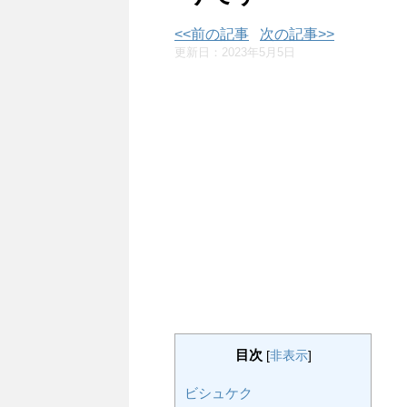
<<前の記事
次の記事>>
更新日：
2023年5月5日
目次
[
非表示
]
ビシュケク