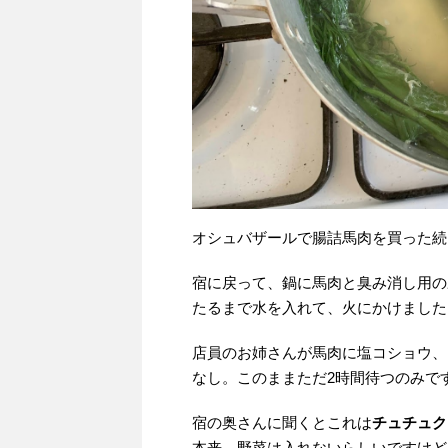
オシュバザールで腸詰馬肉を買った続
宿に戻って、鍋に馬肉と臭み消し用の
たるまで水を入れて、火にかけました
店員のお姉さんが馬肉に塩コショウ、
なし。このままただ2時間待つのみで
宿の奥さんに聞くとこれは
チュチュク
本来、野菜は入れないらしいですけど