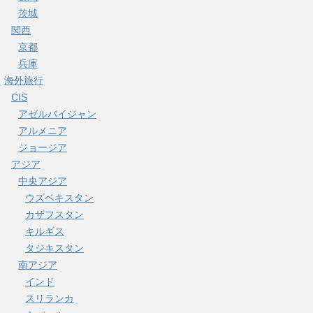
茨城
関西
京都
兵庫
海外旅行
CIS
アゼルバイジャン
アルメニア
ジョージア
アジア
中央アジア
ウズベキスタン
カザフスタン
キルギス
タジキスタン
南アジア
インド
スリランカ