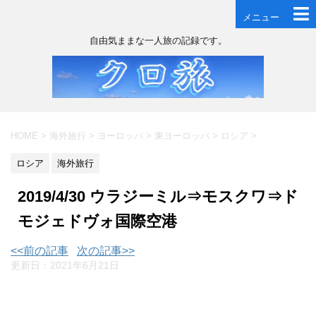
メニュー
自由気ままな一人旅の記録です。
HOME
>
海外旅行
>
ヨーロッパ
>
東ヨーロッパ
>
ロシア
>
ロシア
海外旅行
2019/4/30 ウラジーミル⇒モスクワ⇒ド
モジェドヴォ国際空港
<<前の記事
次の記事>>
更新日：
2021年6月21日