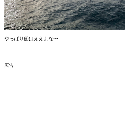
やっぱり船はええよな〜
広告