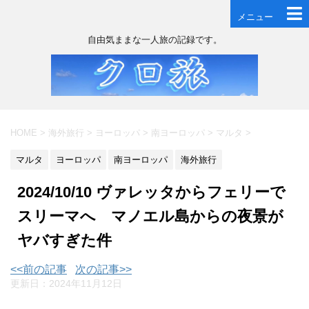
メニュー
自由気ままな一人旅の記録です。
HOME
>
海外旅行
>
ヨーロッパ
>
南ヨーロッパ
>
マルタ
>
マルタ
ヨーロッパ
南ヨーロッパ
海外旅行
2024/10/10 ヴァレッタからフェリーで
スリーマへ マノエル島からの夜景が
ヤバすぎた件
<<前の記事
次の記事>>
更新日：
2024年11月12日