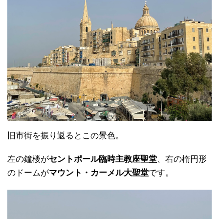
旧市街を振り返るとこの景色。
左の鐘楼が
セントポール臨時主教座聖堂
、右の楕円形
のドームが
マウント・カーメル大聖堂
です。