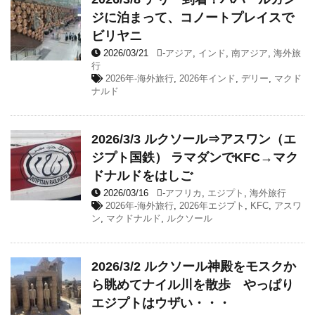
ジに泊まって、コノートプレイスで
ビリヤニ
2026/03/21
-
アジア
,
インド
,
南アジア
,
海外旅
行
2026年-海外旅行
,
2026年インド
,
デリー
,
マクド
ナルド
2026/3/3 ルクソール⇒アスワン（エ
ジプト国鉄） ラマダンでKFC→マク
ドナルドをはしご
2026/03/16
-
アフリカ
,
エジプト
,
海外旅行
2026年-海外旅行
,
2026年エジプト
,
KFC
,
アスワ
ン
,
マクドナルド
,
ルクソール
2026/3/2 ルクソール神殿をモスクか
ら眺めてナイル川を散歩 やっぱり
エジプトはウザい・・・