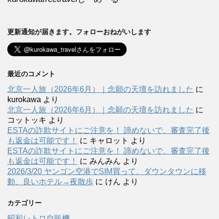
更新通知が届きます。フォローおねがいします
最近のコメント
北京一人旅（2026年6月）｜念願の天壇を訪れました
に
kurokawa
より
北京一人旅（2026年6月）｜念願の天壇を訪れました
に
コットッキ
より
ESTAの詐欺サイトにご注意を！ 諦めないで、審査完了後
も返金は可能です！
に
キャロット
より
ESTAの詐欺サイトにご注意を！ 諦めないで、審査完了後
も返金は可能です！
に
みんみん
より
2026/3/20 ヤンゴン空港でSIM買って、ダウンタウンに移
動、良いホテル→夜散歩
に
けん
より
カテゴリー
昭和レトロ自販機