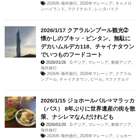
2026年-海外旅行
,
2026年マレーシア
,
キャメロ
ンハイランド
,
マクドナルド
,
レンタバイク
2026/1/17 クアラルンプール観光➁
懐かしのブキッ・ビンタン、無駄に
デカいムルデカ118、チャイナタウン
でいつものフードコート
2026/01/26
-
アジア
,
マレーシア
,
東南アジア
,
海外旅行
2026年-海外旅行
,
2026年マレーシア
,
クアラル
ンプール
,
チャイナタウン
,
ビール
,
マクドナルド
2026/1/15 ジョホールバル⇒マラッカ
（バス） 8年ぶりに世界遺産の街を散
策、ナシレマなんだけれども
2026/01/20
-
アジア
,
マレーシア
,
東南アジア
,
海外旅行
2026年-海外旅行
,
2026年マレーシア
,
ジョホー