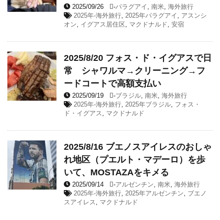
2025/09/26
-
パラグアイ
,
南米
,
海外旅行
2025年-海外旅行
,
2025年パラグアイ
,
アスンシ
オン
,
イグアス居住区
,
マクドナルド
,
安宿
2025/8/20 フォス・ド・イグアスで日
常 シャワルマ→クリーニング→フ
ードコートで高額支払い
2025/09/19
-
ブラジル
,
南米
,
海外旅行
2025年-海外旅行
,
2025年ブラジル
,
フォス・
ド・イグアス
,
マクドナルド
2025/8/16 ブエノスアイレスのおしゃ
れ地区（プエルト・マデーロ）を歩
いて、MOSTAZAをキメる
2025/09/14
-
アルゼンチン
,
南米
,
海外旅行
2025年-海外旅行
,
2025年アルゼンチン
,
ブエノ
スアイレス
,
マクドナルド