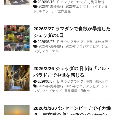
2026/03/15
-
アフリカ
,
エジプト
,
海外旅行
2026年-海外旅行
,
2026年エジプト
,
マクドナル
ド
,
ルクソール
,
世界遺産
2026/2/27 ラマダンで食欲が暴走した
ジェッダの1日
2026/03/07
-
サウジアラビア
,
中東
,
海外旅行
2026年-海外旅行
,
2026年サウジアラビア
,
ジェ
ッダ
,
マクドナルド
2026/2/26 ジェッダの旧市街『アル・
バラド』で中世を感じる
2026/03/07
-
サウジアラビア
,
中東
,
海外旅行
2026年-海外旅行
,
2026年サウジアラビア
,
ジェ
ッダ
,
マクドナルド
,
世界遺産
,
旧市街
2026/1/26 バンセーンビーチでイカ焼