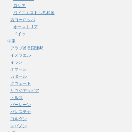
ロシア
沿ドニエストル共和国
西ヨーロッパ
オーストリア
ドイツ
中東
アラブ首長国連邦
イスラエル
イラン
オマーン
カタール
クウェート
サウジアラビア
トルコ
バーレーン
パレスチナ
ヨルダン
レバノン