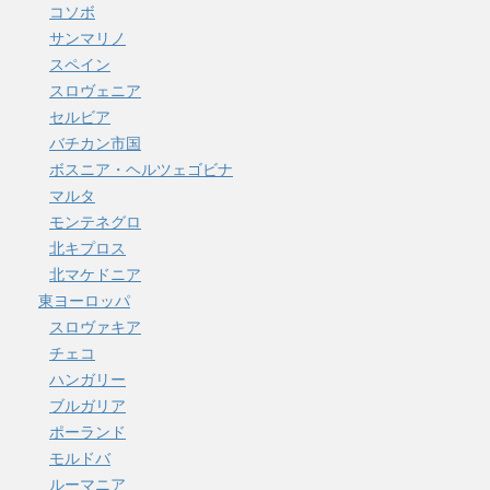
コソボ
サンマリノ
スペイン
スロヴェニア
セルビア
バチカン市国
ボスニア・ヘルツェゴビナ
マルタ
モンテネグロ
北キプロス
北マケドニア
東ヨーロッパ
スロヴァキア
チェコ
ハンガリー
ブルガリア
ポーランド
モルドバ
ルーマニア