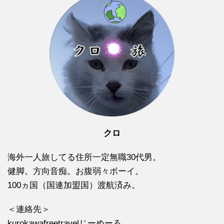
クロ
海外一人旅してる住所一定無職30代男。
健脚。方向音痴。お腹弱々ボーイ。
100ヵ国（国連加盟国）渡航済み。
＜連絡先＞
kurokawafreetravelじーめーる