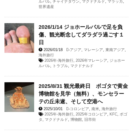
ルバル
,
チャイナタウン
,
マクドナルド
,
マラッカ
,
世界遺産
2026/1/14 ジョホールバルで足を負
傷、観光断念してダラダラ過ごす１
日
2026/01/18
-
アジア
,
マレーシア
,
東南アジア
,
海外旅行
2026年-海外旅行
,
2026年マレーシア
,
ジョホー
ルバル
,
トラブル
,
マクドナルド
2025/8/31 観光最終日 ボゴタで黄金
博物館を見学（無料）、モンセラー
テの丘未遂、そして空港へ
2025/10/01
-
コロンビア
,
南米
,
海外旅行
2025年-海外旅行
,
2025年コロンビア
,
KFC
,
ボゴ
タ
,
マクドナルド
,
博物館
,
旧市街