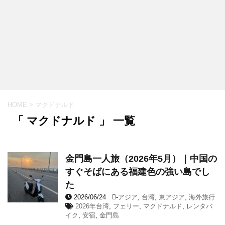
HOME
>
マクドナルド
「 マクドナルド 」 一覧
金門島一人旅（2026年5月）｜中国の
すぐそばにある福建色の強い島でし
た
2026/06/24
-
アジア
,
台湾
,
東アジア
,
海外旅行
2026年台湾
,
フェリー
,
マクドナルド
,
レンタバ
イク
,
安宿
,
金門島