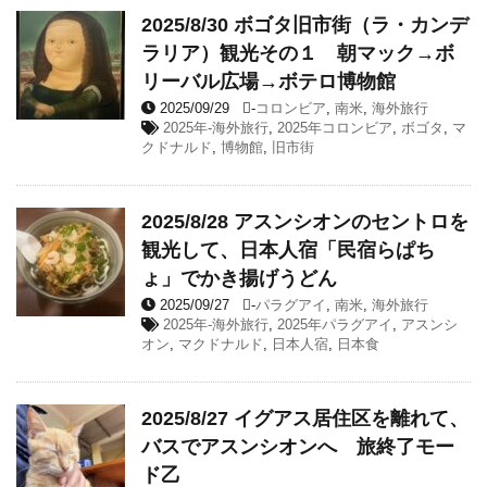
2025/8/30 ボゴタ旧市街（ラ・カンデ
ラリア）観光その１ 朝マック→ボ
リーバル広場→ボテロ博物館
2025/09/29
-
コロンビア
,
南米
,
海外旅行
2025年-海外旅行
,
2025年コロンビア
,
ボゴタ
,
マ
クドナルド
,
博物館
,
旧市街
2025/8/28 アスンシオンのセントロを
観光して、日本人宿「民宿らぱち
ょ」でかき揚げうどん
2025/09/27
-
パラグアイ
,
南米
,
海外旅行
2025年-海外旅行
,
2025年パラグアイ
,
アスンシ
オン
,
マクドナルド
,
日本人宿
,
日本食
2025/8/27 イグアス居住区を離れて、
バスでアスンシオンへ 旅終了モー
ド乙