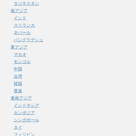
タジキスタン
南アジア
インド
スリランカ
ネパール
バングラデシュ
東アジア
マカオ
モンゴル
中国
台湾
韓国
香港
東南アジア
インドネシア
カンボジア
シンガポール
タイ
フィリピン