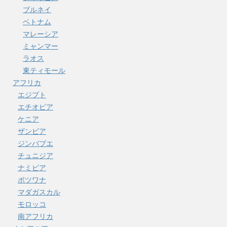
ブルネイ
ベトナム
マレーシア
ミャンマー
ラオス
東ティモール
アフリカ
エジプト
エチオピア
ケニア
ザンビア
ジンバブエ
チュニジア
ナミビア
ボツワナ
マダガスカル
モロッコ
南アフリカ