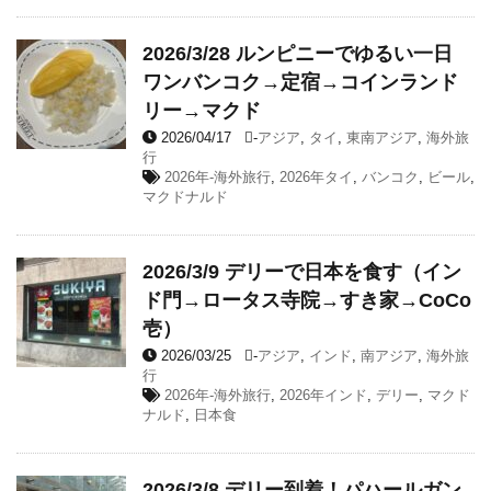
2026/3/28 ルンピニーでゆるい一日
ワンバンコク→定宿→コインランド
リー→マクド
2026/04/17
-
アジア
,
タイ
,
東南アジア
,
海外旅
行
2026年-海外旅行
,
2026年タイ
,
バンコク
,
ビール
,
マクドナルド
2026/3/9 デリーで日本を食す（イン
ド門→ロータス寺院→すき家→CoCo
壱）
2026/03/25
-
アジア
,
インド
,
南アジア
,
海外旅
行
2026年-海外旅行
,
2026年インド
,
デリー
,
マクド
ナルド
,
日本食
2026/3/8 デリー到着！パハールガン