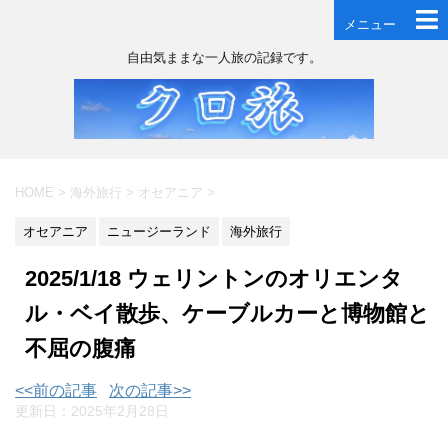
メニュー
自由気ままな一人旅の記録です。
HOME
>
海外旅行
>
オセアニア
>
オセアニア
ニュージーランド
海外旅行
2025/1/18 ウェリントンのオリエンタ
ル・ベイ散歩、ケーブルカーと博物館と
不屈の腹痛
<<前の記事
次の記事>>
更新日：
2025年2月28日